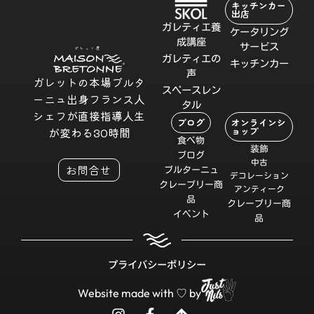
キッチンカー
出店
ガレティエ養
ケータリング
成講座
サービス
ガレティエの
キッチンカー
声
ガレットの本場ブルタ
スペースレン
ーニュ出身フランス人
タル
シェフが直接指導人生
ブログ
オンラインシ
ョップ
が変わる30時間
食べ物
装飾
ブログ
中古
お問合せ
ブルターニュ
デコレーション
クレープリー商
アンティーク
品
クレープリー商
イベント
品
プライバシーポリシー
Website made with ♡ by