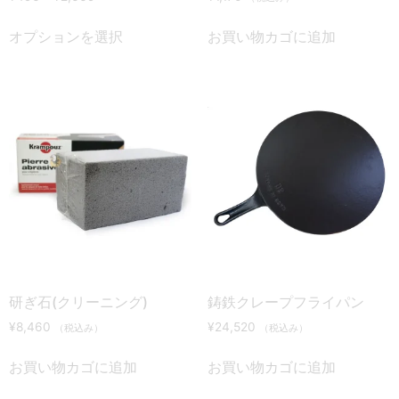
オプションを選択
お買い物カゴに追加
研ぎ石(クリーニング)
鋳鉄クレープフライパン
¥
8,460
¥
24,520
（税込み）
（税込み）
お買い物カゴに追加
お買い物カゴに追加