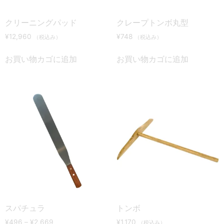
クリーニングパッド
クレープトンボ丸型
¥
12,960
¥
748
（税込み）
（税込み）
お買い物カゴに追加
お買い物カゴに追加
スパチュラ
トンボ
¥
496
–
¥
2,669
¥
1,170
（税込み）