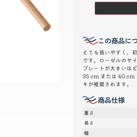
この商品に
とても扱いやすく、
です。ローゼルのサ
プレートが大きいほ
35 cm または 40
キが推奨されます。
商品仕様
重さ
長さ
幅