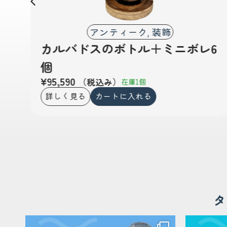
アンティーク
装飾
,
カルバドスのボトル＋ミニボレ6
個
¥
95,590
（税込み）
在庫1個
詳しく見る
カートに入れる
タ