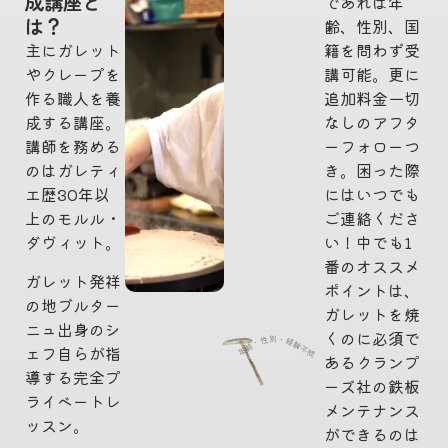
成講座と
であれば年
は？
齢、性別、国
主にガレット
籍を問わず受
やクレープを
講可能。更に
作る職人を養
追加料金一切
成する講座。
なしのアフタ
講師を務める
ーフォローつ
のはガレティ
き。困った際
エ歴30年以
にはいつでも
上のモルル・
ご連絡くださ
ダヴィット。
い！中でも1
番のオススメ
ガレット発祥
ポイントは、
の地ブルター
ガレットを焼
ニュ出身のシ
くのに必須で
年齢・性別・経験不問
ェフ自らが指
あるクランプ
導する完全プ
ーズ社の鉄板
ライベートレ
メンテナンス
ッスン。
ができるのは