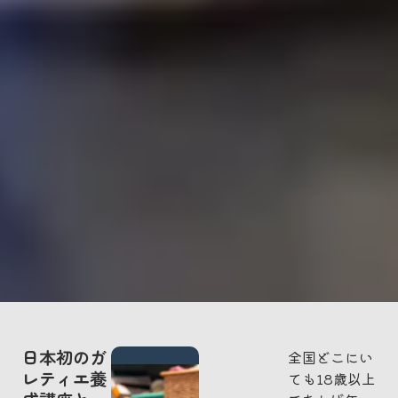
日本初のガ
全国どこにい
レティエ養
ても18歳以上