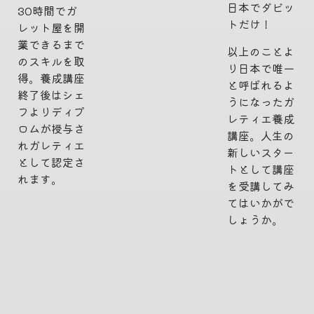
日本でダビッ
30時間でガ
トだけ！
レット屋を開
業できるまで
以上のことよ
のスキルを取
り日本で唯一
得。養成講座
と呼ばれるよ
終了後はシェ
うになったガ
フよりディプ
レティエ養成
ロムが授与さ
講座。人生の
れガレティエ
新しいスター
として認定さ
トとして講座
れます。
を受講してみ
てはいかがで
しょうか。