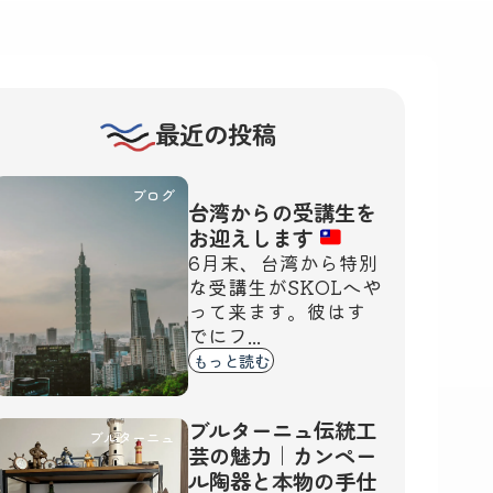
最近の投稿
ブログ
台湾からの受講生を
お迎えします
6月末、台湾から特別
な受講生がSKOLへや
って来ます。彼はす
でにフ...
もっと読む
ブルターニュ伝統工
ブルターニュ
芸の魅力｜カンペー
ル陶器と本物の手仕