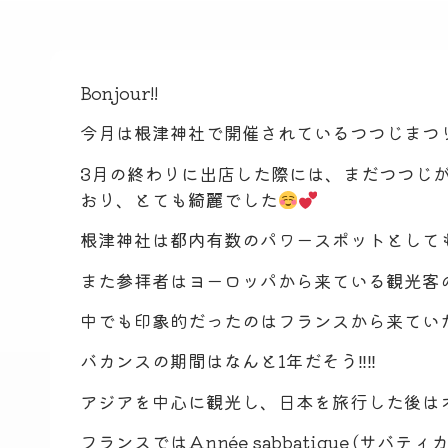
Bonjour!!
今月は根津神社で開催されているつつじまつり
3月の終わりに出店した際には、まだつつじ
おり、とても綺麗でした
根津神社は都内有数のパワースポットとしても
また参拝者はヨーロッパから来ている観光客
中でも印象的だったのはフランスから来てい
バカンスの期間はなんと1年だそう‼︎‼︎
アジアを中心に観光し、日本を旅行した後は
フランスではAnnée sabbatique (サ