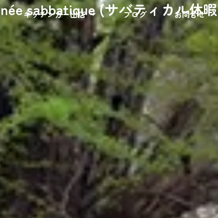
nnée sabbatique (サバティカル休暇) 
キッチンカー出店
ブログ
お問合せ