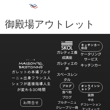
御殿場アウトレット
キッチンカー
出店
ガレティエ養
ケータリング
成講座
サービス
ガレティエの
キッチンカー
声
ガレットの本場ブルタ
スペースレン
ーニュ出身フランス人
タル
シェフが直接指導人生
ブログ
オンラインシ
ョップ
が変わる30時間
食べ物
装飾
ブログ
中古
お問合せ
ブルターニュ
デコレーション
クレープリー商
アンティーク